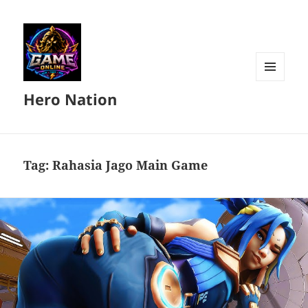
MENU
Hero Nation
DAN
WIDGET
Tag:
Rahasia Jago Main Game