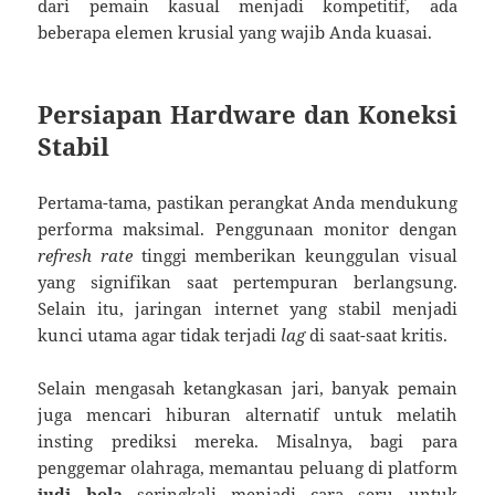
dari pemain kasual menjadi kompetitif, ada
beberapa elemen krusial yang wajib Anda kuasai.
Persiapan Hardware dan Koneksi
Stabil
Pertama-tama, pastikan perangkat Anda mendukung
performa maksimal. Penggunaan monitor dengan
refresh rate
tinggi memberikan keunggulan visual
yang signifikan saat pertempuran berlangsung.
Selain itu, jaringan internet yang stabil menjadi
kunci utama agar tidak terjadi
lag
di saat-saat kritis.
Selain mengasah ketangkasan jari, banyak pemain
juga mencari hiburan alternatif untuk melatih
insting prediksi mereka. Misalnya, bagi para
penggemar olahraga, memantau peluang di platform
judi bola
seringkali menjadi cara seru untuk