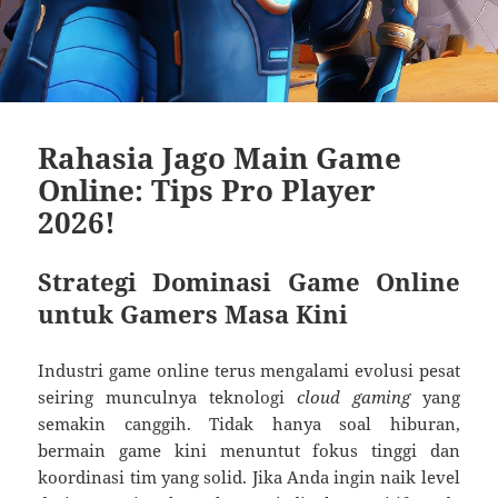
Rahasia Jago Main Game
Online: Tips Pro Player
2026!
Strategi Dominasi Game Online
untuk Gamers Masa Kini
Industri game online terus mengalami evolusi pesat
seiring munculnya teknologi
cloud gaming
yang
semakin canggih. Tidak hanya soal hiburan,
bermain game kini menuntut fokus tinggi dan
koordinasi tim yang solid. Jika Anda ingin naik level